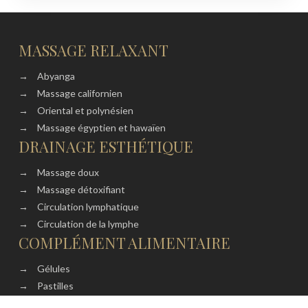
MASSAGE RELAXANT
→
Abyanga
→
Massage californien
→
Oriental et polynésien
→
Massage égyptien et hawaïen
DRAINAGE ESTHÉTIQUE
→
Massage doux
→
Massage détoxifiant
→
Circulation lymphatique
→
Circulation de la lymphe
COMPLÉMENT ALIMENTAIRE
→
Gélules
→
Pastilles
→
Comprimés