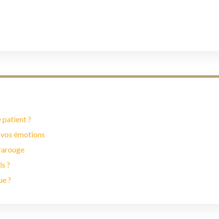
 patient ?
 vos émotions
frarouge
ls ?
ue ?