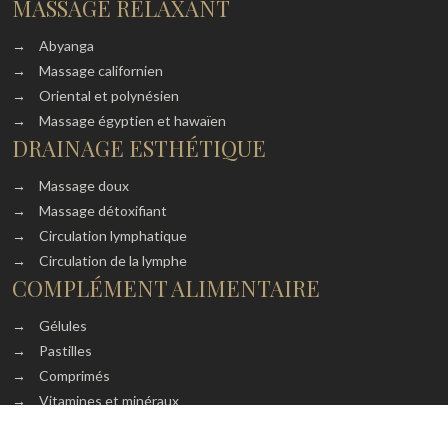
MASSAGE RELAXANT
→
Abyanga
→
Massage californien
→
Oriental et polynésien
→
Massage égyptien et hawaïen
DRAINAGE ESTHÉTIQUE
→
Massage doux
→
Massage détoxifiant
→
Circulation lymphatique
→
Circulation de la lymphe
COMPLÉMENT ALIMENTAIRE
→
Gélules
→
Pastilles
→
Comprimés
→
Vitamines et minéraux