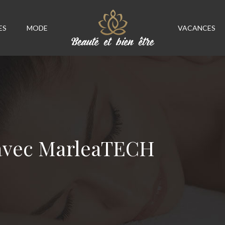
ES
MODE
VACANCES
t avec MarleaTECH