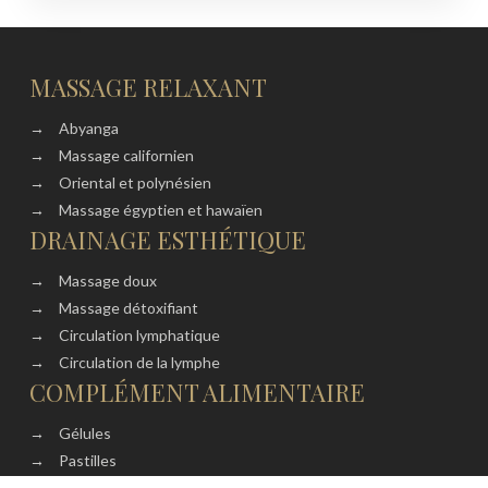
MASSAGE RELAXANT
→
Abyanga
→
Massage californien
→
Oriental et polynésien
→
Massage égyptien et hawaïen
DRAINAGE ESTHÉTIQUE
→
Massage doux
→
Massage détoxifiant
→
Circulation lymphatique
→
Circulation de la lymphe
COMPLÉMENT ALIMENTAIRE
→
Gélules
→
Pastilles
→
Comprimés