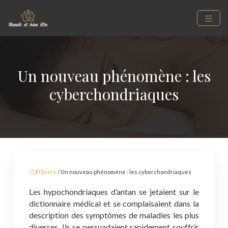
Un nouveau phénomène : les
cyberchondriaques
/
Divers
/ Un nouveau phénomène : les cyberchondriaques
Les hypochondriaques d’antan se jetaient sur le
dictionnaire médical et se complaisaient dans la
description des symptômes de maladies les plus
diverses. Ils se persuadaient rapidement souffrir