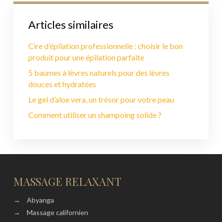
Articles similaires
Cire d’épilation professionnelle : choisir le bon
produit pour une épilation parfaite
5 baumes à lèvres naturels pour des lèvres
douces et hydratées
Le gel d’aloe vera, un trésor pour votre peau
Comment utiliser un shampoing solide ?
MASSAGE RELAXANT
→
Abyanga
→
Massage californien