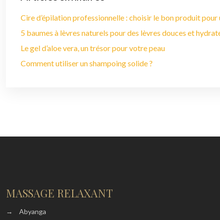
Cire d’épilation professionnelle : choisir le bon produit pour
5 baumes à lèvres naturels pour des lèvres douces et hydrat
Le gel d’aloe vera, un trésor pour votre peau
Comment utiliser un shampoing solide ?
MASSAGE RELAXANT
→
Abyanga