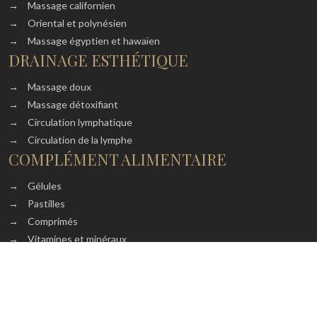
→
Massage californien
→
Oriental et polynésien
→
Massage égyptien et hawaïen
DRAINAGE ESTHÉTIQUE
→
Massage doux
→
Massage détoxifiant
→
Circulation lymphatique
→
Circulation de la lymphe
COMPLÉMENT ALIMENTAIRE
→
Gélules
→
Pastilles
→
Comprimés
→
Vitamines et minéraux