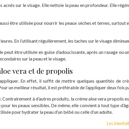
s acnés sur le visage. Elle nettoie la peau en profondeur. Elle régén
ussi être utilisée pour nourrir les peaux sèches et ternes, surtout e
rieures. En l’utilisant régulièrement, les taches sur le visage dimi
lle peut être utilisée en guise d’adoucissante, après un rasage ou 
econdaires sur la peau et le visage.
loe vera et de propolis
à appliquer. En effet, il suffit de mettre quelques quantités de c
Pour un meilleur résultat, il est préférable de l’appliquer deux fois par
. Contrairement à d’autres produits, la crème aloe vera propolis es
e pour les peaux sensibles. De même, elle convient à tout type d’â
utilisée pour hydrater la peau d’un bébé ou celle d’un adulte.
Les bienfai