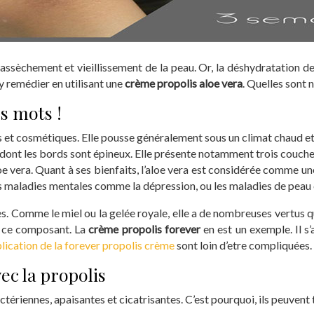
assèchement et vieillissement de la peau. Or, la déshydratation de
y remédier en utilisant une
crème propolis aloe vera
. Quelles sont 
es mots !
s et cosmétiques. Elle pousse généralement sous un climat chaud et
res dont les bords sont épineux. Elle présente notamment trois cou
loe vera. Quant à ses bienfaits, l’aloe vera est considérée comme une
des maladies mentales comme la dépression, ou les maladies de peau
es. Comme le miel ou la gelée royale, elle a de nombreuses vertus 
de ce composant. La
crème propolis forever
en est un exemple. Il s’
plication de la forever propolis crème
sont loin d’etre compliquées.
ec la propolis
ctériennes, apaisantes et cicatrisantes. C’est pourquoi, ils peuvent t