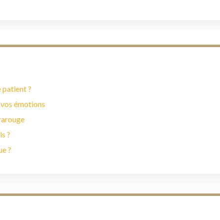
 patient ?
 vos émotions
frarouge
ls ?
ue ?