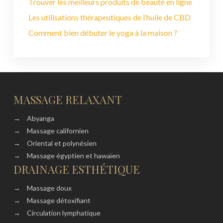
Trouver les meilleurs produits de beauté en ligne
Les utilisations thérapeutiques de l’huile de CBD
Comment bien débuter le yoga à la maison ?
MASSAGE RELAXANT
→
Abyanga
→
Massage californien
→
Oriental et polynésien
→
Massage égyptien et hawaïen
DRAINAGE ESTHÉTIQUE
→
Massage doux
→
Massage détoxifiant
→
Circulation lymphatique