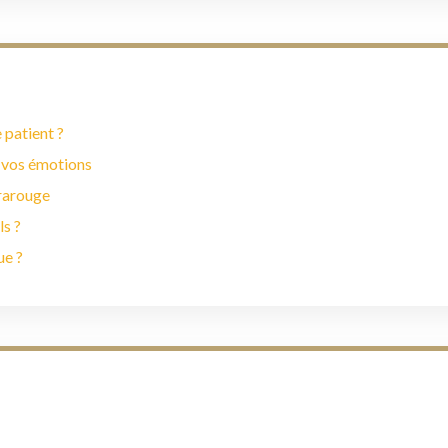
 patient ?
 vos émotions
frarouge
ls ?
ue ?