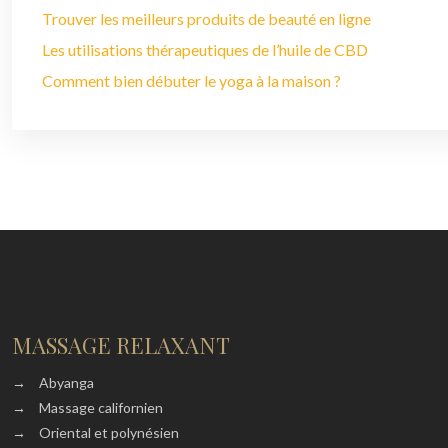
Trouver les meilleurs produits de beauté en ligne
Les utilisations thérapeutiques de l’huile de CBD
Comment bien débuter le yoga à la maison ?
MASSAGE RELAXANT
→
Abyanga
→
Massage californien
→
Oriental et polynésien