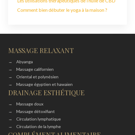
Les utilisations thérapeutiques de l’huile de CBD
Comment bien débuter le yoga à la maison ?
MASSAGE RELAXANT
→
Abyanga
→
Massage californien
→
Oriental et polynésien
→
Massage égyptien et hawaïen
DRAINAGE ESTHÉTIQUE
→
Massage doux
→
Massage détoxifiant
→
Circulation lymphatique
→
Circulation de la lymphe
COMPLÉMENT ALIMENTAIRE