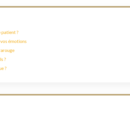
 patient ?
 vos émotions
frarouge
ls ?
ue ?