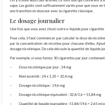
vape. Les goûts sont suffisamment variés pour que vous en tr
une transition en douceur avec la cigarette classique.
Le dosage journalier
Une fois que vous avez choisi votre e-liquide pour cigarette
Pour cela, il faut commencer par calculer la dose de nicoti
par la concentration de nicotine pour chacune d’elles. Ajoute
dosage nicotinique. De cela découle la quantité de liquide jo
Par exemple, si vous fumez 30 cigarettes par jour contenant
– Dose nicotinique par jour : 24 mg
– Réel assimilé : 24 x 1,35 = 32,4 mg
– Dosage nicotinique : 19,6 mg
– Dosage nicotinique équivalent : 32,4/1,6 = 51,84 mg
– Quantité de liquide journalière : 51,84/19,6 = 2,65 ml par