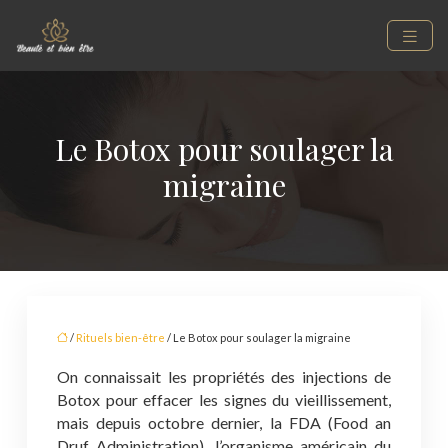
Le Botox pour soulager la
migraine
/
Rituels bien-être
/ Le Botox pour soulager la migraine
On connaissait les propriétés des injections de
Botox pour effacer les signes du vieillissement,
mais depuis octobre dernier, la FDA (Food an
Druf Administration), l’organisme américain du