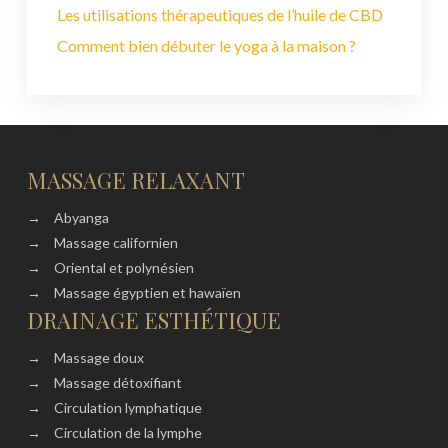
Les utilisations thérapeutiques de l’huile de CBD
Comment bien débuter le yoga à la maison ?
MASSAGE RELAXANT
→
Abyanga
→
Massage californien
→
Oriental et polynésien
→
Massage égyptien et hawaïen
DRAINAGE ESTHÉTIQUE
→
Massage doux
→
Massage détoxifiant
→
Circulation lymphatique
→
Circulation de la lymphe