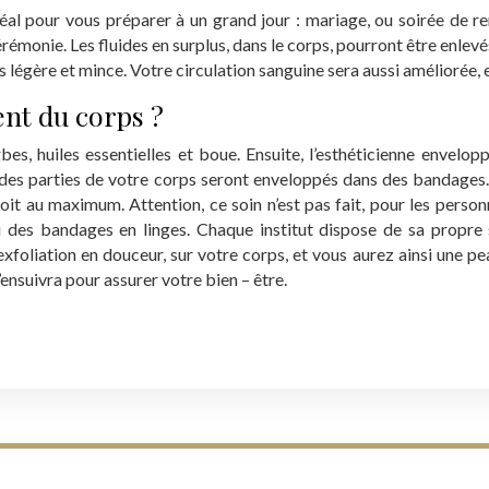
déal pour vous préparer à un grand jour : mariage, ou soirée de 
 cérémonie. Les fluides en surplus, dans le corps, pourront être enle
 légère et mince. Votre circulation sanguine sera aussi améliorée, et
nt du corps ?
s, huiles essentielles et boue. Ensuite, l’esthéticienne envelo
es, des parties de votre corps seront enveloppés dans des bandages
soit au maximum. Attention, ce soin n’est pas fait, pour les perso
eu des bandages en linges. Chaque institut dispose de sa propr
 exfoliation en douceur, sur votre corps, et vous aurez ainsi une p
ensuivra pour assurer votre bien – être.