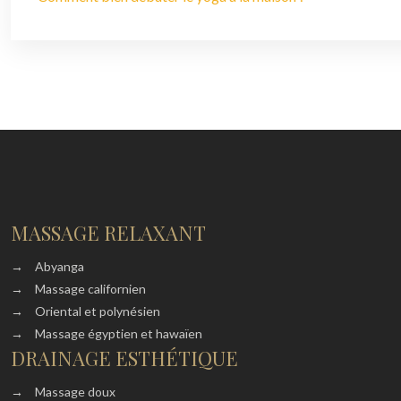
MASSAGE RELAXANT
→
Abyanga
→
Massage californien
→
Oriental et polynésien
→
Massage égyptien et hawaïen
DRAINAGE ESTHÉTIQUE
→
Massage doux