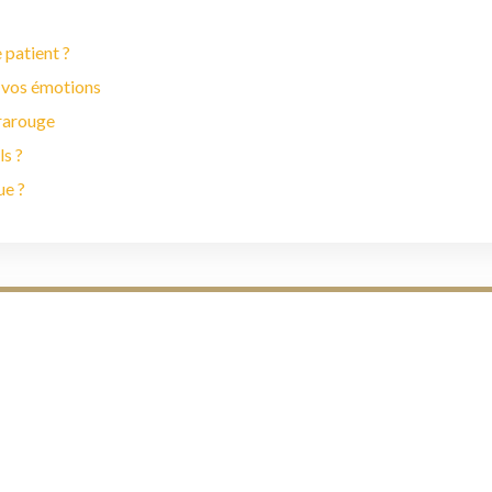
 patient ?
 vos émotions
frarouge
ls ?
ue ?