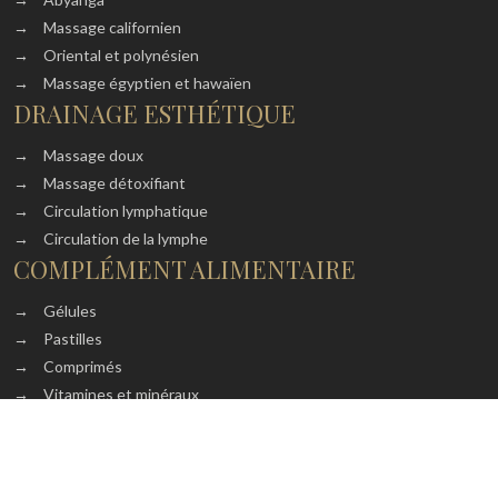
→
Massage californien
→
Oriental et polynésien
→
Massage égyptien et hawaïen
DRAINAGE ESTHÉTIQUE
→
Massage doux
→
Massage détoxifiant
→
Circulation lymphatique
→
Circulation de la lymphe
COMPLÉMENT ALIMENTAIRE
→
Gélules
→
Pastilles
→
Comprimés
→
Vitamines et minéraux