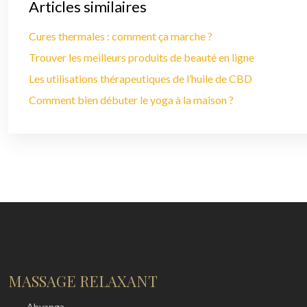
Articles similaires
Cures thermales : comment ça marche ?
Trouver les meilleurs produits de beauté en ligne
Les utilisations thérapeutiques de l’huile de CBD
Comment bien débuter le yoga à la maison ?
MASSAGE RELAXANT
→
Abyanga