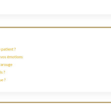
 patient ?
 vos émotions
frarouge
ls ?
ue ?